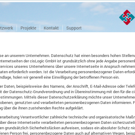
tzwerk
Projekte
Kontakt
Support
esse an unserem Unternehmen. Datenschutz hat einen besonders hohen Stellenw
nternetseiten der cisLogic GmbH ist grundsätzlich ohne jede Angabe personen
Services unseres Unternehmens über unsere Internetseite in Anspruch nehmen
en erforderlich werden. Ist die Verarbeitung personenbezogener Daten erforder
dlage, holen wir generell eine Einwilligung der betroffenen Person ein.
r Daten, beispielsweise des Namens, der Anschrift, E-Mail-Adresse oder Tele
 mit der Datenschutz-Grundverordnung und in Übereinstimmung mit den für die 
timmungen. Mittels dieser Datenschutzerklärung möchte unser Unternehmen di
obenen, genutzten und verarbeiteten personenbezogenen Daten informieren. F
ng über die ihnen zustehenden Rechte aufgeklärt.
 Verarbeitung Verantwortlicher zahlreiche technische und organisatorische M
über diese Internetseite verarbeiteten personenbezogenen Daten sicherzuste
en grundsätzlich Sicherheitslücken aufweisen, sodass ein absoluter Schutz ni
fenen Person frei, personenbezogene Daten auch auf alternativen Wegen, beisp