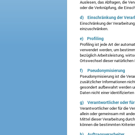
Auslesen, das Abfragen, die Ver
oder die Verknüpfung, die Einsc
d) Einschränkung der Verar
Einschränkung der Verarbeitung 
einzuschränken.
e) Profiling
Profiling ist jede Art der auto
verwendet werden, um bestimmte
bezüglich Arbeitsleistung, wirts
Ortswechsel dieser natürlichen
f) Pseudonymisierung
Pseudonymisierung ist die Vera
zusätzlicher Informationen nich
gesondert aufbewahrt werden u
Daten nicht einer identifizierte
g) Verantwortlicher oder für
Verantwortlicher oder für die Ver
allein oder gemeinsam mit ande
Mittel dieser Verarbeitung dur
können die bestimmten Kriterie
h) Auftragsverarbeiter