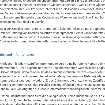
nformationen und Angebote auf unserer Internetseite im Sinne des Benutzers o
nt, die Benutzer unserer Internetseite wiederzuerkennen. Zweck dieser Wieder
u erleichtern. Der Benutzer einer Internetseite, die Cookies verwendet, muss 
eine Zugangsdaten eingeben, weil dies von der Internetseite und dem auf de
 Ein weiteres Beispiel ist das Cookie eines Warenkorbes im Online-Shop. Der O
nkorb gelegt hat, über ein Cookie.
zung von Cookies durch unsere Internetseite jederzeit mittels einer entsprec
amit der Setzung von Cookies dauerhaft widersprechen. Ferner können bereits 
Softwareprogramme gelöscht werden. Dies ist in allen gängigen Internetbrowse
Cookies in dem genutzten Internetbrowser, sind unter Umständen nicht alle Fu
aten und Informationen
H erfasst mit jedem Aufruf der Internetseite durch eine betroffene Person oder
formationen. Diese allgemeinen Daten und Informationen werden in den Logfil
 Browsertypen und Versionen, (2) das vom zugreifenden System verwendete Be
reifendes System auf unsere Internetseite gelangt (sogenannte Referrer), (4) d
ernetseite angesteuert werden, (5) das Datum und die Uhrzeit eines Zugriffs au
esse), (7) der Internet-Service-Provider des zugreifenden Systems und (8) sons
ehr im Falle von Angriffen auf unsere informationstechnologischen Systeme d
 Daten und Informationen zieht die cisLogic GmbH keine Rückschlüsse auf die
igt, um (1) die Inhalte unserer Internetseite korrekt auszuliefern, (2) die Inhal
3) die dauerhafte Funktionsfähigkeit unserer informationstechnologischen Sys