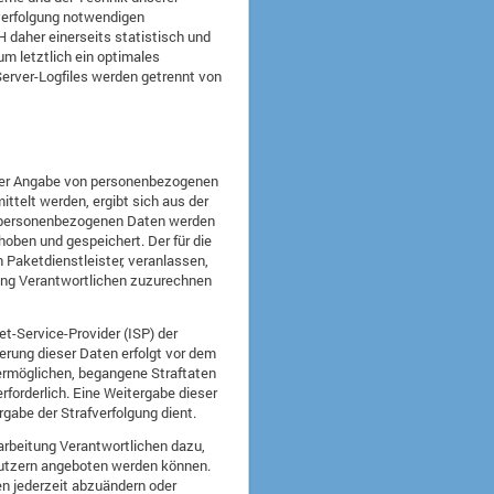
fverfolgung notwendigen
 daher einerseits statistisch und
m letztlich ein optimales
erver-Logfiles werden getrennt von
 unter Angabe von personenbezogenen
ttelt werden, ergibt sich aus der
en personenbezogenen Daten werden
hoben und gespeichert. Der für die
 Paketdienstleister, veranlassen,
tung Verantwortlichen zuzurechnen
et-Service-Provider (ISP) der
erung dieser Daten erfolgt vor dem
 ermöglichen, begangene Straftaten
rforderlich. Eine Weitergabe dieser
rgabe der Strafverfolgung dient.
rarbeitung Verantwortlichen dazu,
enutzern angeboten werden können.
en jederzeit abzuändern oder