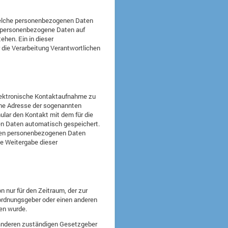
, welche personenbezogenen Daten
che personenbezogene Daten auf
hen. Ein in dieser
 die Verarbeitung Verantwortlichen
elektronische Kontaktaufnahme zu
ine Adresse der sogenannten
ular den Kontakt mit dem für die
en Daten automatisch gespeichert.
elten personenbezogenen Daten
ne Weitergabe dieser
 nur für den Zeitraum, der zur
rordnungsgeber oder einen anderen
hen wurde.
 anderen zuständigen Gesetzgeber