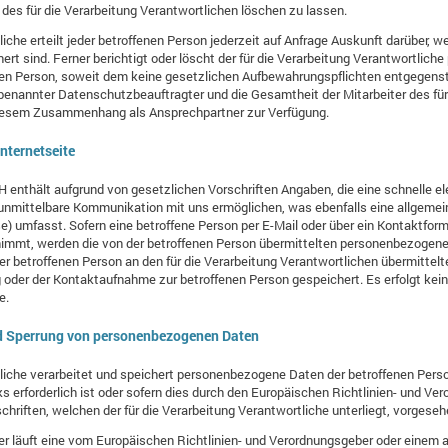
es für die Verarbeitung Verantwortlichen löschen zu lassen.
tliche erteilt jeder betroffenen Person jederzeit auf Anfrage Auskunft darüber
hert sind. Ferner berichtigt oder löscht der für die Verarbeitung Verantwortli
en Person, soweit dem keine gesetzlichen Aufbewahrungspflichten entgegenste
enannter Datenschutzbeauftragter und die Gesamtheit der Mitarbeiter des für
 diesem Zusammenhang als Ansprechpartner zur Verfügung.
nternetseite
H enthält aufgrund von gesetzlichen Vorschriften Angaben, die eine schnelle 
nmittelbare Kommunikation mit uns ermöglichen, was ebenfalls eine allgeme
e) umfasst. Sofern eine betroffene Person per E-Mail oder über ein Kontaktform
nimmt, werden die von der betroffenen Person übermittelten personenbezogen
einer betroffenen Person an den für die Verarbeitung Verantwortlichen übermitt
oder der Kontaktaufnahme zur betroffenen Person gespeichert. Es erfolgt kei
e.
d Sperrung von personenbezogenen Daten
tliche verarbeitet und speichert personenbezogene Daten der betroffenen Person
erforderlich ist oder sofern dies durch den Europäischen Richtlinien- und Ve
hriften, welchen der für die Verarbeitung Verantwortliche unterliegt, vorgese
er läuft eine vom Europäischen Richtlinien- und Verordnungsgeber oder einem