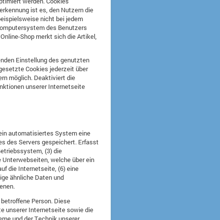
ptimiert werden. Cookies
erkennung ist es, den Nutzern die
beispielsweise nicht bei jedem
m Computersystem des Benutzers
nline-Shop merkt sich die Artikel,
henden Einstellung des genutzten
gesetzte Cookies jederzeit über
rn möglich. Deaktiviert die
nktionen unserer Internetseite
 ein automatisiertes System eine
es des Servers gespeichert. Erfasst
triebssystem, (3) die
ie Unterwebseiten, welche über ein
f die Internetseite, (6) eine
tige ähnliche Daten und
ienen.
 betroffene Person. Diese
te unserer Internetseite sowie die
teme und der Technik unserer