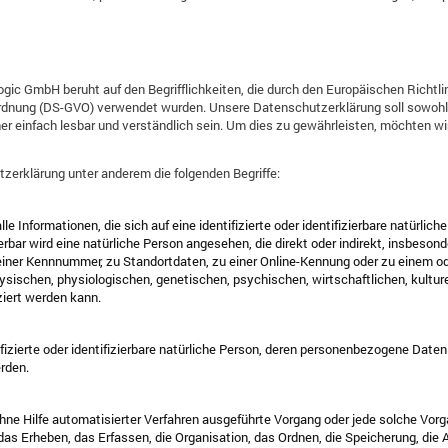
gic GmbH beruht auf den Begrifflichkeiten, die durch den Europäischen Richtl
dnung (DS-GVO) verwendet wurden. Unsere Datenschutzerklärung soll sowohl für
r einfach lesbar und verständlich sein. Um dies zu gewährleisten, möchten wi
zerklärung unter anderem die folgenden Begriffe:
 Informationen, die sich auf eine identifizierte oder identifizierbare natürlic
ierbar wird eine natürliche Person angesehen, die direkt oder indirekt, insbeson
iner Kennnummer, zu Standortdaten, zu einer Online-Kennung oder zu einem o
sischen, physiologischen, genetischen, psychischen, wirtschaftlichen, kulturel
iziert werden kann.
ifizierte oder identifizierbare natürliche Person, deren personenbezogene Date
rden.
 ohne Hilfe automatisierter Verfahren ausgeführte Vorgang oder jede solche 
s Erheben, das Erfassen, die Organisation, das Ordnen, die Speicherung, die