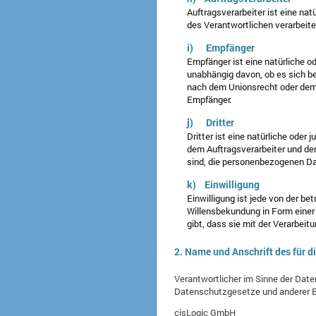
Auftragsverarbeiter ist eine nat
des Verantwortlichen verarbeite
i) Empfänger
Empfänger ist eine natürliche o
unabhängig davon, ob es sich b
nach dem Unionsrecht oder dem 
Empfänger.
j) Dritter
Dritter ist eine natürliche oder
dem Auftragsverarbeiter und den
sind, die personenbezogenen Da
k) Einwilligung
Einwilligung ist jede von der be
Willensbekundung in Form einer 
gibt, dass sie mit der Verarbei
2. Name und Anschrift des für d
Verantwortlicher im Sinne der Dat
Datenschutzgesetze und anderer B
cisLogic GmbH