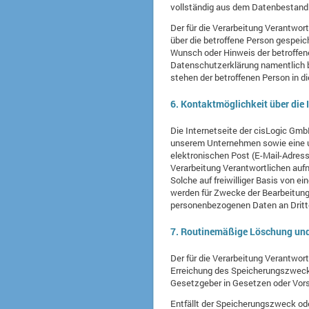
vollständig aus dem Datenbestand d
Der für die Verarbeitung Verantwor
über die betroffene Person gespeic
Wunsch oder Hinweis der betroffen
Datenschutzerklärung namentlich b
stehen der betroffenen Person in
6. Kontaktmöglichkeit über die I
Die Internetseite der cisLogic Gmb
unserem Unternehmen sowie eine u
elektronischen Post (E-Mail-Adress
Verarbeitung Verantwortlichen auf
Solche auf freiwilliger Basis von 
werden für Zwecke der Bearbeitung 
personenbezogenen Daten an Dritt
7. Routinemäßige Löschung un
Der für die Verarbeitung Verantwor
Erreichung des Speicherungszwecks 
Gesetzgeber in Gesetzen oder Vorsc
Entfällt der Speicherungszweck od