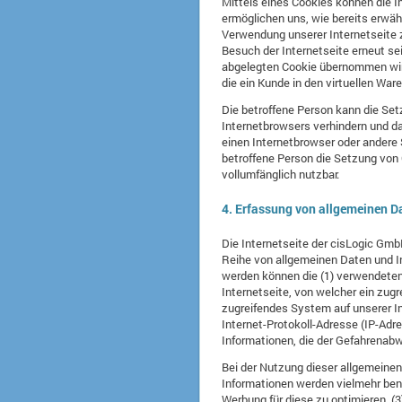
Mittels eines Cookies können die I
ermöglichen uns, wie bereits erwäh
Verwendung unserer Internetseite z
Besuch der Internetseite erneut s
abgelegten Cookie übernommen wird.
die ein Kunde in den virtuellen Ware
Die betroffene Person kann die Set
Internetbrowsers verhindern und d
einen Internetbrowser oder andere 
betroffene Person die Setzung von 
vollumfänglich nutzbar.
4. Erfassung von allgemeinen D
Die Internetseite der cisLogic Gmb
Reihe von allgemeinen Daten und In
werden können die (1) verwendeten
Internetseite, von welcher ein zug
zugreifendes System auf unserer Int
Internet-Protokoll-Adresse (IP-Adr
Informationen, die der Gefahrenabw
Bei der Nutzung dieser allgemeinen
Informationen werden vielmehr benöt
Werbung für diese zu optimieren, (