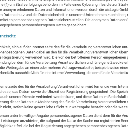
ie (4) um Strafverfolgungsbehörden im Falle eines Cyberangriffes die zur Stra
ese anonym erhobenen Daten und Informationen werden durch die cisLogic GmbH
den Datenschutz und die Datensicherheit in unserem Unternehmen zu erhöhen, u
rbeiteten personenbezogenen Daten sicherzustellen. Die anonymen Daten der S
n angegebenen personenbezogenen Daten gespeichert.
ernetseite
ichkeit, sich auf der Internetseite des für die Verarbeitung Verantwortlichen
onenbezogenen Daten dabei an den für die Verarbeitung Verantwortlichen übermi
die Registrierung verwendet wird. Die von der betroffenen Person eingegeben
wendung bei dem für die Verarbeitung Verantwortlichen und für eigene Zwecke er
die Weitergabe an einen oder mehrere Auftragsverarbeiter, beispielsweise einen
enfalls ausschließlich für eine interne Verwendung, die dem für die Verarbei
ternetseite des für die Verarbeitung Verantwortlichen wird ferner die vom Intern
resse, das Datum sowie die Uhrzeit der Registrierung gespeichert. Die Speich
rauch unserer Dienste verhindert werden kann, und diese Daten im Bedarfsfall
herung dieser Daten zur Absicherung des für die Verarbeitung Verantwortlichen e
ch nicht, sofern keine gesetzliche Pflicht zur Weitergabe besteht oder die Weite
Person unter freiwilliger Angabe personenbezogener Daten dient dem für die Ve
r Leistungen anzubieten, die aufgrund der Natur der Sache nur registrierten B
öglichkeit frei, die bei der Registrierung angegebenen personenbezogenen Dat