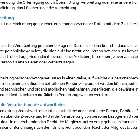
wendung, die Offenlegung durch Übermittlung, Verbreitung oder eine andere For
hränkung, das Löschen oder die Vernichtung.
beitung
ist die Markierung gespeicherter personenbezogener Daten mit dem Ziel, ihre 
matisierten Verarbeitung personenbezogener Daten, die darin besteht, dass di
 persönliche Aspekte, die sich auf eine natürliche Person beziehen, zu bewe
chaftlicher Lage, Gesundheit, persönlicher Vorlieben, Interessen, Zuverlässigke
 Person zu analysieren oder vorherzusagen.
rbeitung personenbezogener Daten in einer Weise, auf welche die personenb
t mehr einer spezifischen betroffenen Person zugeordnet werden können, sofer
nd technischen und organisatorischen Maßnahmen unterliegen, die gewährlei
n oder identifizierbaren natürlichen Person zugewiesen werden.
 die Verarbeitung Verantwortlicher
arbeitung Verantwortlicher ist die natürliche oder juristische Person, Behörde, 
ren über die Zwecke und Mittel der Verarbeitung von personenbezogenen Date
ch das Unionsrecht oder das Recht der Mitgliedstaaten vorgegeben, so kann de
n seiner Benennung nach dem Unionsrecht oder dem Recht der Mitgliedstaate