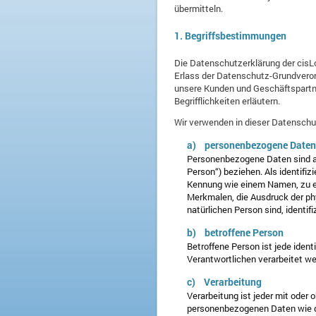
übermitteln.
1. Begriffsbestimmungen
Die Datenschutzerklärung der cisLo
Erlass der Datenschutz-Grundveror
unsere Kunden und Geschäftspartne
Begrifflichkeiten erläutern.
Wir verwenden in dieser Datenschut
a) personenbezogene Daten
Personenbezogene Daten sind alle
Person“) beziehen. Als identifiz
Kennung wie einem Namen, zu e
Merkmalen, die Ausdruck der phy
natürlichen Person sind, identif
b) betroffene Person
Betroffene Person ist jede ident
Verantwortlichen verarbeitet we
c) Verarbeitung
Verarbeitung ist jeder mit oder
personenbezogenen Daten wie da