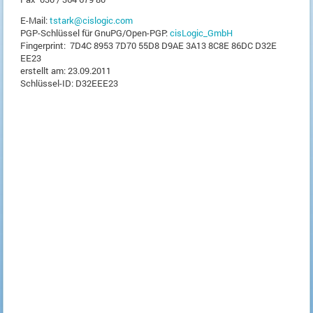
E-Mail:
tstark@cislogic.com
PGP-Schlüssel für GnuPG/Open-PGP:
cisLogic_GmbH
Fingerprint: 7D4C 8953 7D70 55D8 D9AE 3A13 8C8E 86DC D32E
EE23
erstellt am: 23.09.2011
Schlüssel-ID: D32EEE23